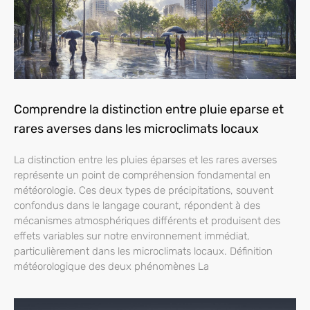
Comprendre la distinction entre pluie eparse et
rares averses dans les microclimats locaux
La distinction entre les pluies éparses et les rares averses
représente un point de compréhension fondamental en
météorologie. Ces deux types de précipitations, souvent
confondus dans le langage courant, répondent à des
mécanismes atmosphériques différents et produisent des
effets variables sur notre environnement immédiat,
particulièrement dans les microclimats locaux. Définition
météorologique des deux phénomènes La