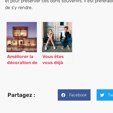
et pour préserver ces bons souvenirs, il est préférab
de s’y rendre.
Améliorer la
Vous êtes
décoration de
vous déjà
votre
retrouvé
intérieur
bloqué en
dehors de
chez vous ?
Partagez :
Facebook
Tw