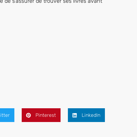
le de s’assurer de trouver ses livres avant
itter
Pinterest
LinkedIn