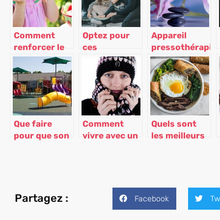
Comment
Optez pour
Appareil
renforcer le
ces
pressothérapie
système
méthodes
: un produit
immunitaire
pour vous
aux mille
des enfants ?
rapprocher
vertus
de vos
enfants!
Que faire
Comment
Quels sont
pour que son
vivre avec un
les meilleurs
enfant puisse
vitiligo ?
brunchs de
jouer tout en
Paris ?
restant à la
maison ?
Partagez :
Facebook
Tw