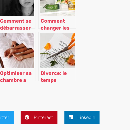
Comment se
Comment
débarrasser
changer les
du mélasma
clayettes de
naturellement?
son frigo ?
Optimiser sa
Divorce: le
chambre a
temps
coucher pour
nécessaire
mieux dormir
pour se
reconstruire
itter
Pinterest
LinkedIn