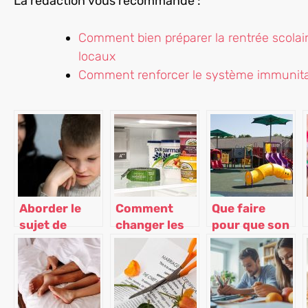
La rédaction vous recommande :
Comment bien préparer la rentrée scolai
locaux
Comment renforcer le système immunitai
Aborder le
Comment
Que faire
sujet de
changer les
pour que son
sexualité
clayettes de
enfant puisse
avec vos
son frigo ?
jouer tout en
ados
restant à la
maison ?