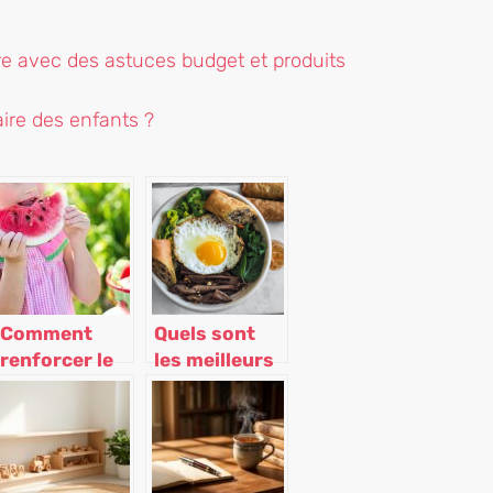
re avec des astuces budget et produits
re des enfants ?
Comment
Quels sont
renforcer le
les meilleurs
système
brunchs de
immunitaire
Paris ?
des enfants ?