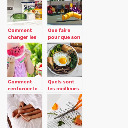
rapprocher
ados
de vos
enfants!
Comment
Que faire
changer les
pour que son
clayettes de
enfant puisse
son frigo ?
jouer tout en
restant à la
maison ?
Comment
Quels sont
renforcer le
les meilleurs
système
brunchs de
immunitaire
Paris ?
des enfants ?