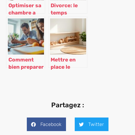
Optimiser sa
Divorce: le
chambre a
temps
coucher pour
nécessaire
mieux dormir
pour se
reconstruire
Comment
Mettre en
bien preparer
place le
la rentree
matériel
scolaire avec
Montessori à
des astuces
la maison
budget et
sans
produits
suréquiper
Partagez :
locaux
Facebook
Twitter