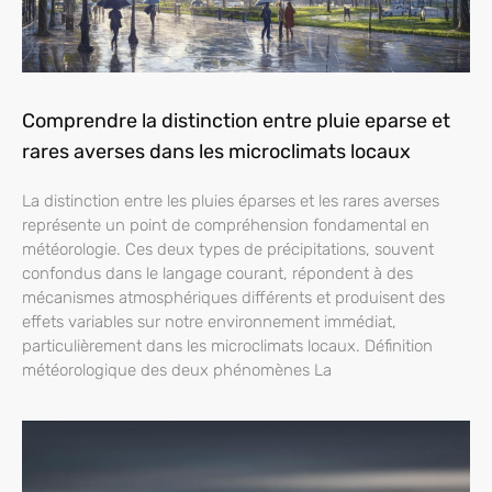
Comprendre la distinction entre pluie eparse et
rares averses dans les microclimats locaux
La distinction entre les pluies éparses et les rares averses
représente un point de compréhension fondamental en
météorologie. Ces deux types de précipitations, souvent
confondus dans le langage courant, répondent à des
mécanismes atmosphériques différents et produisent des
effets variables sur notre environnement immédiat,
particulièrement dans les microclimats locaux. Définition
météorologique des deux phénomènes La