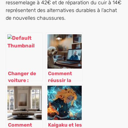
ressemelage à 42€ et de réparation du cuir à 14€
représentent des alternatives durables à l'achat
de nouvelles chaussures.
Changer de
Comment
voiture :
réussir la
acheter ou
certification
louer ?
ACACED
chien grâce à
une
formation à
distance ?
Comment
Kaigaku et les