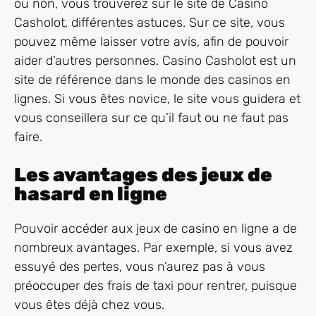
ou non, vous trouverez sur le site de Casino
Casholot, différentes astuces. Sur ce site, vous
pouvez même laisser votre avis, afin de pouvoir
aider d’autres personnes. Casino Casholot est un
site de référence dans le monde des casinos en
lignes. Si vous êtes novice, le site vous guidera et
vous conseillera sur ce qu’il faut ou ne faut pas
faire.
Les avantages des jeux de
hasard en ligne
Pouvoir accéder aux jeux de casino en ligne a de
nombreux avantages. Par exemple, si vous avez
essuyé des pertes, vous n’aurez pas à vous
préoccuper des frais de taxi pour rentrer, puisque
vous êtes déjà chez vous.