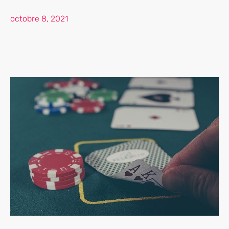
octobre 8, 2021