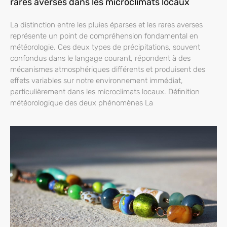
rares averses dans les microclimats locaux
La distinction entre les pluies éparses et les rares averses
représente un point de compréhension fondamental en
météorologie. Ces deux types de précipitations, souvent
confondus dans le langage courant, répondent à des
mécanismes atmosphériques différents et produisent des
effets variables sur notre environnement immédiat,
particulièrement dans les microclimats locaux. Définition
météorologique des deux phénomènes La