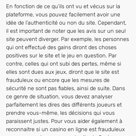
En fonction de ce qu’ils ont vu et vécus sur la
plateforme, vous pouvez facilement avoir une
idée de l’authenticité ou non du site. Cependant,
il est important de noter que les avis sur un seul
site peuvent diverger. Par exemple, les personnes
qui ont effectué des gains diront des choses
positives sur le site et le jeu en question. Par
contre, celles qui ont subi des pertes, même si
elles sont dues aux jeux, diront que le site est
frauduleux ou encore que les mesures de
sécurité ne sont pas fiables, ainsi de suite. Dans
ce genre de situation, vous devez analyser
parfaitement les dires des différents joueurs et
prendre vous-même, les décisions qui vous
paraissent justes. Pour vous aider également à
reconnaitre si un casino en ligne est frauduleux