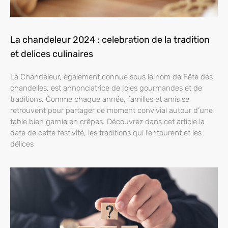
La chandeleur 2024 : celebration de la tradition
et delices culinaires
La Chandeleur, également connue sous le nom de Fête des
chandelles, est annonciatrice de joies gourmandes et de
traditions. Comme chaque année, familles et amis se
retrouvent pour partager ce moment convivial autour d’une
table bien garnie en crêpes. Découvrez dans cet article la
date de cette festivité, les traditions qui l’entourent et les
délices