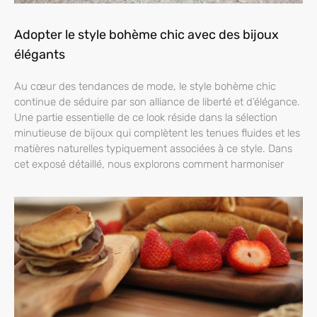
Adopter le style bohème chic avec des bijoux
élégants
Au cœur des tendances de mode, le style bohème chic
continue de séduire par son alliance de liberté et d’élégance.
Une partie essentielle de ce look réside dans la sélection
minutieuse de bijoux qui complètent les tenues fluides et les
matières naturelles typiquement associées à ce style. Dans
cet exposé détaillé, nous explorons comment harmoniser