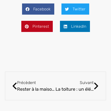
Facebook
Twitter
Pinterest
LinkedIn
Précèdent
Suivant
Rester à la maison sans s’ennuyer
La toiture : un élément important de la maison que vous devez entretenir !