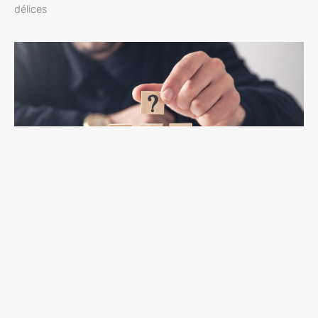
délices
Comment trouver les reponses a vos questions ?
Il n’y a rien de plus frustrant que d’avoir une question à
laquelle on ne peut pas trouver de réponse. Que ce soit pour
un projet, un travail scolaire ou même pour sa vie
personnelle, trouver les réponses est essentiel pour avancer.
Mais comment faire lorsque l’on ne sait pas où chercher ?