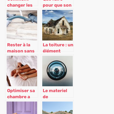
changer les
pour que son
clayettes de
enfant puisse
son frigo ?
jouer tout en
restant à la
maison ?
Rester à la
La toiture : un
maison sans
élément
s’ennuyer
important de
la maison que
vous devez
entretenir !
Optimiser sa
Le materiel
chambre a
de
coucher pour
surveillance
mieux dormir
et