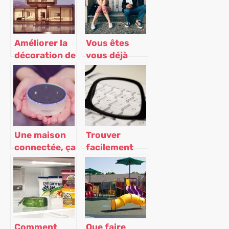
Améliorer la
Vous êtes
décoration de
vous déjà
votre
retrouvé
intérieur
bloqué en
dehors de
chez vous ?
Une maison
Trouver
connectée, ça
facilement
se passe
une
comment ?
bibliothèque
dans sa ville
Comment
Que faire