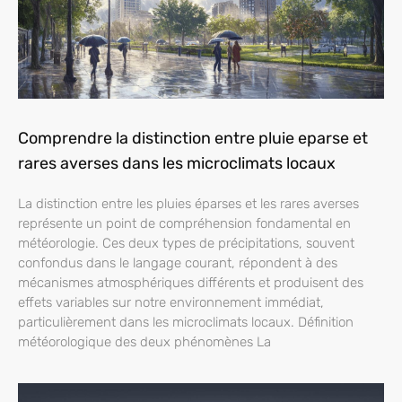
Comprendre la distinction entre pluie eparse et
rares averses dans les microclimats locaux
La distinction entre les pluies éparses et les rares averses
représente un point de compréhension fondamental en
météorologie. Ces deux types de précipitations, souvent
confondus dans le langage courant, répondent à des
mécanismes atmosphériques différents et produisent des
effets variables sur notre environnement immédiat,
particulièrement dans les microclimats locaux. Définition
météorologique des deux phénomènes La