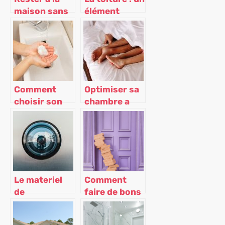
maison sans
élément
s’ennuyer
important de
la maison que
vous devez
entretenir !
Comment
Optimiser sa
choisir son
chambre a
lave-mains
coucher pour
pour les WC ?
mieux dormir
Le materiel
Comment
de
faire de bons
surveillance
cartons pour
et
votre